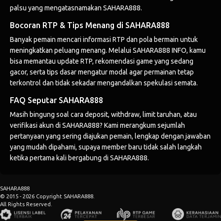
palsu yang mengatasnamakan SAHARA888.
Bocoran RTP & Tips Menang di SAHARA888
Banyak pemain mencari informasi RTP dan pola bermain untuk
meningkatkan peluang menang. Melalui SAHARA888 INFO, kamu
bisa memantau update RTP, rekomendasi game yang sedang
gacor, serta tips dasar mengatur modal agar permainan tetap
terkontrol dan tidak sekadar mengandalkan spekulasi semata.
FAQ Seputar SAHARA888
Masih bingung soal cara deposit, withdraw, limit taruhan, atau
verifikasi akun di SAHARA888? Kami merangkum sejumlah
pertanyaan yang sering diajukan pemain, lengkap dengan jawaban
yang mudah dipahami, supaya member baru tidak salah langkah
ketika pertama kali bergabung di SAHARA888.
SAHARA888
© 2015 - 2026 Copyright SAHARA888.
All Rights Reserved.