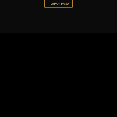
LAPOR PUSAT