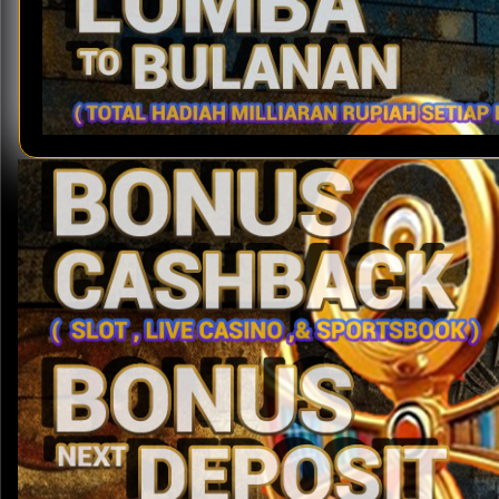
LOMBA TURNOVER 
JUARA
HADIAH
1
Mobil Honda HR-V
2
Motor Yamaha XMAX 250
BONUS CASHBACK
3
Motor Yamaha N-MAX
4
Motor Yamaha N-MAX
SAHARA888 kasih cashback mingguan sampai 10%! Periode bonus cashback dihitu
setiap hari rabu maksimal jam 11 siang
5
iPhone 16 Pro Max
Bonus Cashback:
2% = Kekalahan Rp 500.000 – 250 Juta
6
iPhone 16 Pro Max