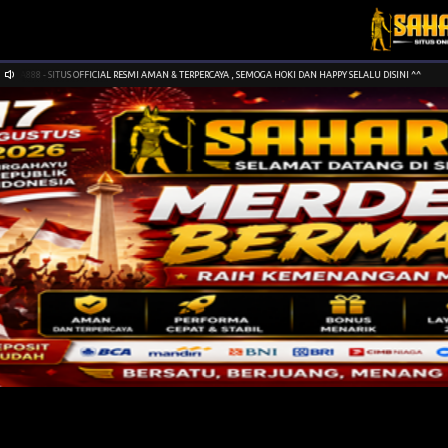
RESMI AMAN & TERPERCAYA , SEMOGA HOKI DAN HAPPY SELALU DISINI ^^
SELAMAT DATANG