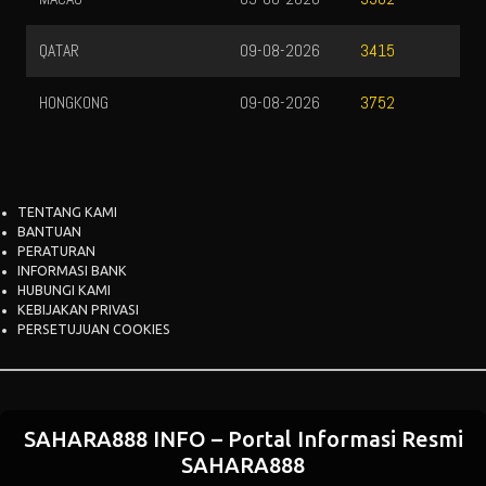
QATAR
09-08-2026
3415
HONGKONG
09-08-2026
3752
TENTANG KAMI
BANTUAN
PERATURAN
INFORMASI BANK
HUBUNGI KAMI
KEBIJAKAN PRIVASI
PERSETUJUAN COOKIES
SAHARA888 INFO – Portal Informasi Resmi
SAHARA888