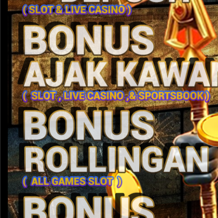
5% = Kekalahan Rp 250 Juta – 750 Juta
10% = Kekalahan di atas Rp 750 Juta
7
Samsung Galaxy Z Fold
Syarat dan ketentuan :
BONUS DEP
8
Samsung Galaxy Z Fold
Minimal lose dalam 1 minggu Adalah Rp 500.000
Bonus hanya berlaku hanya untuk permainan SLOT
9
Apple iPad 10th
Bonus bisa langsung di Withdraw atau dimainkan
Deposit 40K Langsung Masuk 50K! CLAIM TANPA RIBET – Bisa kamu klaim SETIAP
Jika terdapat indikasi memanfaatkan bonus, kesamaan data, safety bet, 
Syarat dan ketentuan :
atau mensuspend akun tersebut.
10
Apple iPad 10th
Keputusan SAHARA888 bersifat final & mutlak
Withdraw cukup dengan Turnover x4
Event dapat berubah sewaktu waktu tanpa pemberitahuan terlebih dahul
11
Smartphone
Wajib klaim sebelum saldo dimainkan
Jika saldo deposit sudah dimainkan maka bonus tidak bisa di claim
=============================================
Promo ini khusus untuk permainan SLOT
12
Smartphone
BONUS AJAK
Jika terdapat indikasi memanfaatkan bonus, kesamaan data, safety bet, 
atau mensuspend akun tersebut.
13
Smartphone
Keputusan SAHARA888 bersifat final & mutlak
Syarat dan ketentuan :
Event dapat berubah sewaktu waktu tanpa pemberitahuan terlebih dahulu
14
Smartphone
Wajib pakai ID referal kamu
==================================================
Bonus hanya bisa diklaim 1x per userid
Maksimal bonus Rp 50.000
15
Smartphone
Klaim hanya berlaku dalam waktu 5 x 24 jam
Bonus diberikan setelah teman selesai bermain
Jika terdapat indikasi memanfaatkan bonus, kesamaan data, safety bet, 
NB : PEMENANG AKAN DIUMUMKAN MELALUI
atau mensuspend akun tersebut.
BONUS ROLLINGA
Keputusan SAHARA888 bersifat final & mutlak
PERIODE PENGHITUNGAN DARI TGL 1 S/D A
Event dapat berubah sewaktu waktu tanpa pemberitahuan terlebih dahulu
CHAT ATAU WA OFFICIAL SAHARA888 !!
===========================================