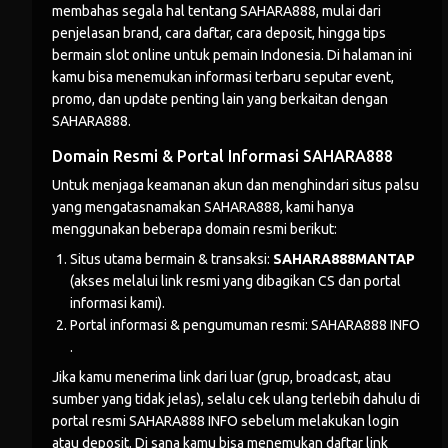
Resmi SAHARA888
SAHARA888 INFO adalah portal informasi resmi yang
membahas segala hal tentang SAHARA888, mulai dari
penjelasan brand, cara daftar, cara deposit, hingga tips
bermain slot online untuk pemain Indonesia. Di halaman ini
kamu bisa menemukan informasi terbaru seputar event,
promo, dan update penting lain yang berkaitan dengan
SAHARA888.
Domain Resmi & Portal Informasi SAHARA888
Untuk menjaga keamanan akun dan menghindari situs palsu
yang mengatasnamakan SAHARA888, kami hanya
menggunakan beberapa domain resmi berikut:
Situs utama bermain & transaksi:
SAHARA888MANTAP
(akses melalui link resmi yang dibagikan CS dan portal
informasi kami).
Portal informasi & pengumuman resmi:
SAHARA888 INFO
.
Jika kamu menerima link dari luar (grup, broadcast, atau