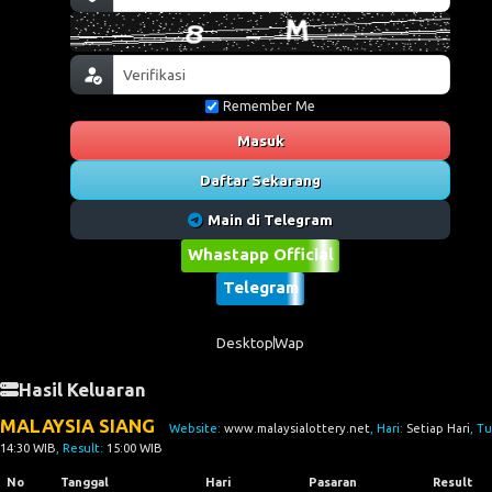
Remember Me
Masuk
Daftar Sekarang
Main di Telegram
Whastapp Official
Telegram
Desktop
Wap
Hasil Keluaran