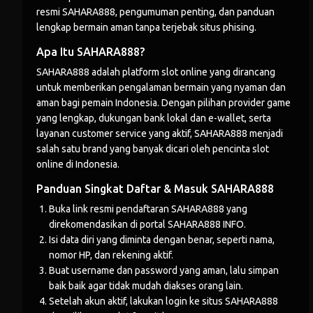
sumber yang tidak jelas), selalu cek ulang terlebih dahulu di
portal resmi
SAHARA888 INFO
sebelum melakukan login
atau deposit. Di sana kamu bisa menemukan daftar link
resmi SAHARA888, pengumuman penting, dan panduan
lengkap bermain aman tanpa terjebak situs phising.
Apa Itu SAHARA888?
SAHARA888 adalah platform slot online yang dirancang
untuk memberikan pengalaman bermain yang nyaman dan
aman bagi pemain Indonesia. Dengan pilihan provider game
yang lengkap, dukungan bank lokal dan e-wallet, serta
layanan customer service yang aktif, SAHARA888 menjadi
salah satu brand yang banyak dicari oleh pencinta slot
online di Indonesia.
Panduan Singkat Daftar & Masuk SAHARA888
Buka link resmi pendaftaran SAHARA888 yang
direkomendasikan di portal SAHARA888 INFO.
Isi data diri yang diminta dengan benar, seperti nama,
nomor HP, dan rekening aktif.