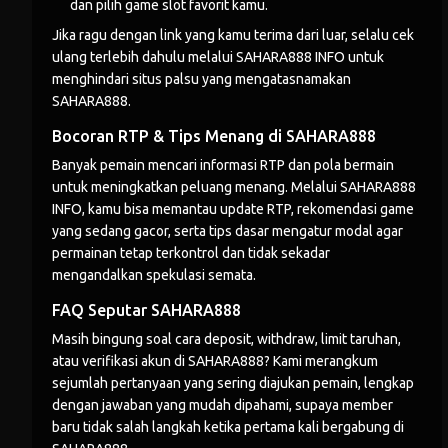
Buat username dan password yang aman, lalu simpan
baik baik agar tidak mudah diakses orang lain.
Setelah akun aktif, lakukan login ke situs SAHARA888
dan pilih game slot favorit kamu.
Jika ragu dengan link yang kamu terima dari luar, selalu cek
ulang terlebih dahulu melalui SAHARA888 INFO untuk
menghindari situs palsu yang mengatasnamakan
SAHARA888.
Bocoran RTP & Tips Menang di SAHARA888
Banyak pemain mencari informasi RTP dan pola bermain
untuk meningkatkan peluang menang. Melalui SAHARA888
INFO, kamu bisa memantau update RTP, rekomendasi game
yang sedang gacor, serta tips dasar mengatur modal agar
permainan tetap terkontrol dan tidak sekadar
mengandalkan spekulasi semata.
FAQ Seputar SAHARA888
Masih bingung soal cara deposit, withdraw, limit taruhan,
atau verifikasi akun di SAHARA888? Kami merangkum
sejumlah pertanyaan yang sering diajukan pemain, lengkap