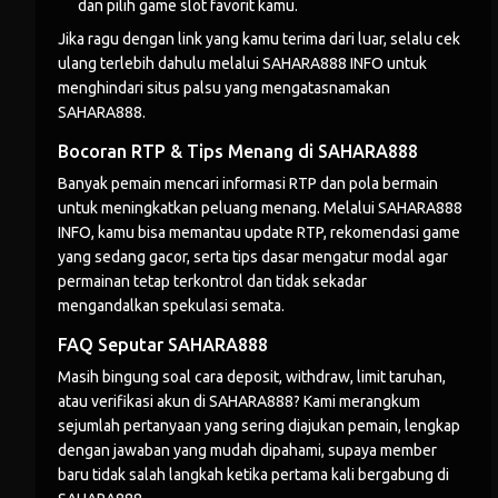
Buat username dan password yang aman, lalu simpan
baik baik agar tidak mudah diakses orang lain.
Setelah akun aktif, lakukan login ke situs SAHARA888
dan pilih game slot favorit kamu.
Jika ragu dengan link yang kamu terima dari luar, selalu cek
ulang terlebih dahulu melalui SAHARA888 INFO untuk
menghindari situs palsu yang mengatasnamakan
SAHARA888.
Bocoran RTP & Tips Menang di SAHARA888
Banyak pemain mencari informasi RTP dan pola bermain
untuk meningkatkan peluang menang. Melalui SAHARA888
INFO, kamu bisa memantau update RTP, rekomendasi game
yang sedang gacor, serta tips dasar mengatur modal agar
permainan tetap terkontrol dan tidak sekadar
mengandalkan spekulasi semata.
FAQ Seputar SAHARA888
Masih bingung soal cara deposit, withdraw, limit taruhan,
atau verifikasi akun di SAHARA888? Kami merangkum
sejumlah pertanyaan yang sering diajukan pemain, lengkap