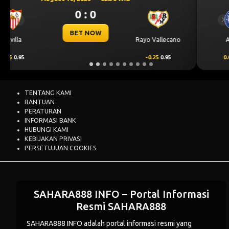
SPAIN LA LIGA
August 16, 2026 — 00:30 WIB
0 : 0
Previous
Ne
BET NOW
Alaves
Getafe
0.00
0.62
0.00
-0.72
TENTANG KAMI
BANTUAN
PERATURAN
INFORMASI BANK
HUBUNGI KAMI
KEBIJAKAN PRIVASI
PERSETUJUAN COOKIES
SAHARA888 INFO – Portal Informasi