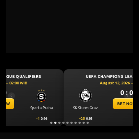
UEFA CHAMPIONS LEAGUE QUALIFIERS
August 12, 2026 — 01:30 WIB
0 : 0
Previous
Next
BET NOW
SK Sturm Graz
Fenerbahce
-0.5
0.95
0.5
0.87