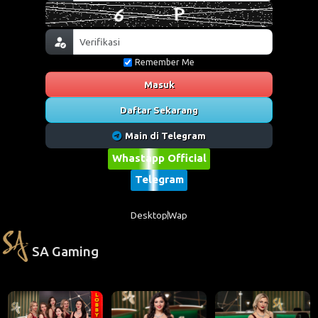
Remember Me
Masuk
Daftar Sekarang
Main di Telegram
Whastapp Official
Telegram
Desktop
Wap
SA Gaming