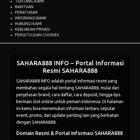
TENTANG KAMI
BANTUAN
PERATURAN
INFORMASI BANK
HUBUNGI KAMI
KEBIJAKAN PRIVASI
PERSETUJUAN COOKIES
SAHARA888 INFO – Portal Informasi
Resmi SAHARA888
SAHARA888 INFO adalah portal informasi resmi yang
membahas segala hal tentang SAHARA888, mulai dari
penjelasan brand, cara daftar, cara deposit, hingga tips
bermain slot online untuk pemain Indonesia. Di halaman
ini kamu bisa menemukan informasi terbaru seputar
event, promo, dan update penting lain yang berkaitan