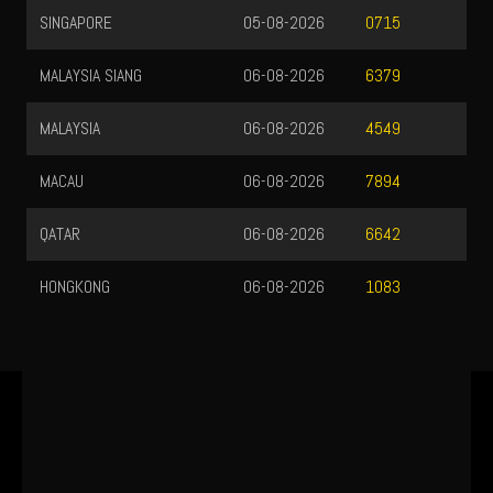
SYDNEY
06-08-2026
7097
SINGAPORE
05-08-2026
0715
MALAYSIA SIANG
06-08-2026
6379
MALAYSIA
06-08-2026
4549
MACAU
06-08-2026
7894
QATAR
06-08-2026
6642
HONGKONG
06-08-2026
1083